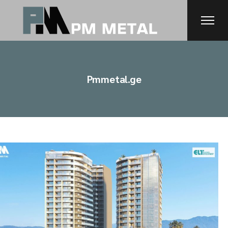
Skip
to
the
content
Pmmetal.ge