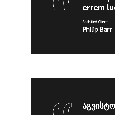
errem lud
Satisfied Client
Philip Barr
აგვისტო