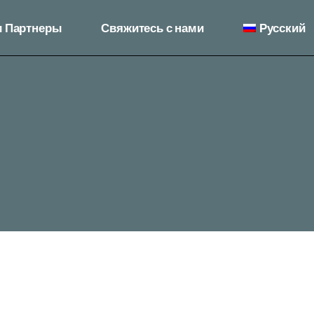
 Партнеры
Свяжитесь с нами
Русский
English
ქართული
English
ქართული