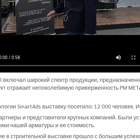
al включал широкий спектр продукции, предназначен
укт отражает непоколебимую приверженность PM META
ологии SmartAds выставку посетило: 12 000 человек. 
ртнеры и представители крупных компаний. Были ус
ики нашей арматуры и ее стоимость.
тие в строительной выставке прошло с большим успе