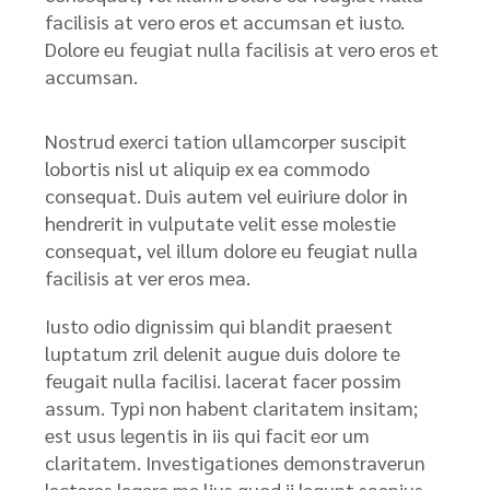
facilisis at vero eros et accumsan et iusto.
Dolore eu feugiat nulla facilisis at vero eros et
accumsan.
Nostrud exerci tation ullamcorper suscipit
lobortis nisl ut aliquip ex ea commodo
consequat. Duis autem vel euiriure dolor in
hendrerit in vulputate velit esse molestie
consequat, vel illum dolore eu feugiat nulla
facilisis at ver eros mea.
Iusto odio dignissim qui blandit praesent
luptatum zril delenit augue duis dolore te
feugait nulla facilisi. lacerat facer possim
assum. Typi non habent claritatem insitam;
est usus legentis in iis qui facit eor um
claritatem. Investigationes demonstraverun
lectores legere me lius quod ii legunt saepius