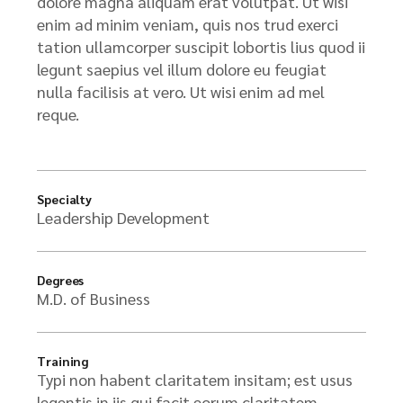
dolore magna aliquam erat volutpat. Ut wisi
enim ad minim veniam, quis nos trud exerci
tation ullamcorper suscipit lobortis lius quod ii
legunt saepius vel illum dolore eu feugiat
nulla facilisis at vero. Ut wisi enim ad mel
reque.
Specialty
Leadership Development
Degrees
M.D. of Business
Training
Typi non habent claritatem insitam; est usus
legentis in iis qui facit eorum claritatem